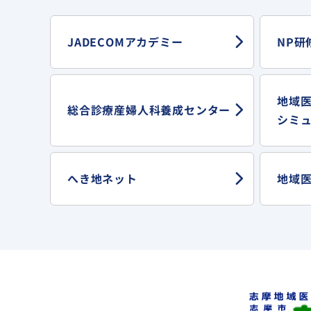
JADECOMアカデミー
NP研
地域
総合診療産婦人科
養成センター
シミ
へき地ネット
地域