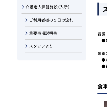
Foreign language
介護老人保健施設（入所）
ご利用者様の１日の流れ
重要事項説明書
看護
●趣
スタッフより
栄養
●楽
●毎
食