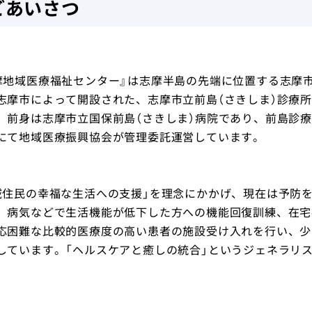
ごあいさつ
摩地域医療福祉センター』は志摩半島の先端に位置する志摩市
志摩市によって開設された、志摩市立前島（さきしま）診療
。前身は志摩市立国保前島（さきしま）病院であり、前島診
にて地域医療振興協会が管理委託運営しています。
域住民の幸福な生活への支援」を理念にかかげ、現在は予防
、病気などで生活機能が低下した方への機能回復訓練、在宅
応困難な比較的医療度の高い患者の施設受け入れを行い、少
しています。「ヘルスケアと癒しの統合」というジェネラリ
。