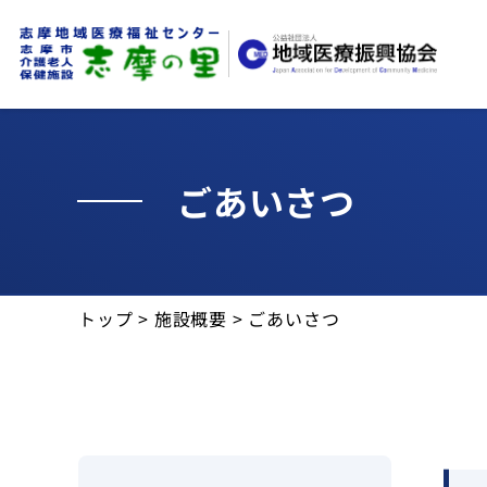
お知らせ
ごあいさつ
交通・アクセス
志摩の里について
トップ
>
施設概要
>
ごあいさつ
介護老人保健施設(入所)
通所リハビリテーション
施設案内