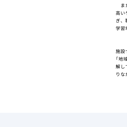
また
高い
ぎ、
学習
施設
「地
解し
りな